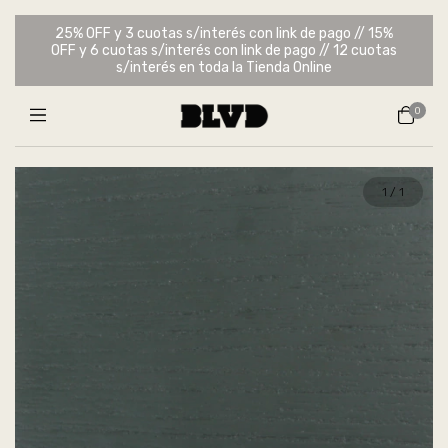
25% OFF y 3 cuotas s/interés con link de pago // 15%
OFF y 6 cuotas s/interés con link de pago // 12 cuotas
s/interés en toda la Tienda Online
0
1
/
1