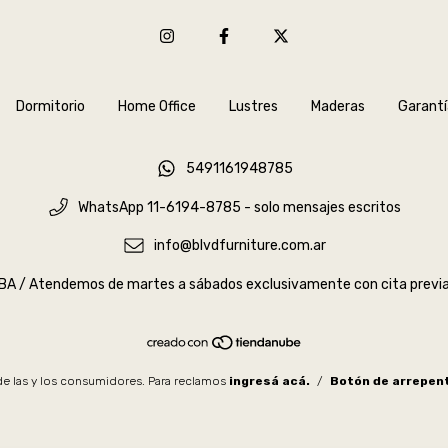
Dormitorio
Home Office
Lustres
Maderas
Garantí
5491161948785
WhatsApp 11-6194-8785 - solo mensajes escritos
info@blvdfurniture.com.ar
ABA / Atendemos de martes a sábados exclusivamente con cita previa
e las y los consumidores. Para reclamos
ingresá acá.
/
Botón de arrepen